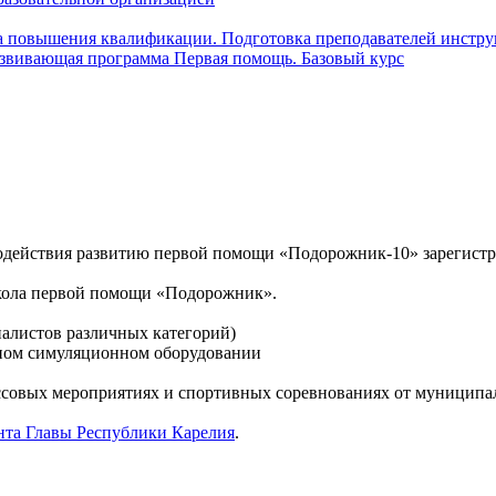
а повышения квалификации. Подготовка преподавателей инстр
звивающая программа Первая помощь. Базовый курс
одействия развитию первой помощи «Подорожник-10» зарегистр
Школа первой помощи «Подорожник».
иалистов различных категорий)
нном симуляционном оборудовании
ссовых мероприятиях и спортивных соревнованиях от муниципал
нта Главы Республики Карелия
.