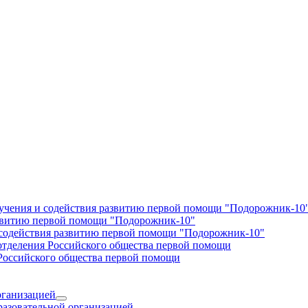
учения и содействия развитию первой помощи "Подорожник-10
азвитию первой помощи "Подорожник-10"
содействия развитию первой помощи "Подорожник-10"
 отделения Российского общества первой помощи
Российского общества первой помощи
рганизацией
разовательной организацией